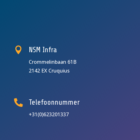

NSM Infra
Crommelinbaan 61B
2142 EX Cruquius

Telefoonnummer
+31(0)
623201337